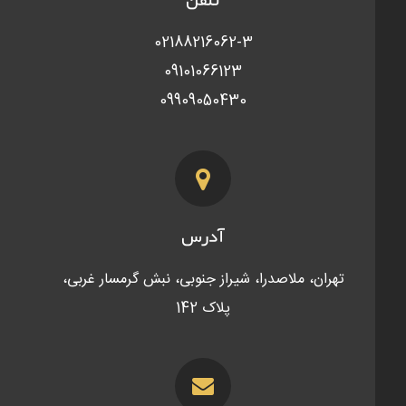
02188216062-3
09101066123
09909050430
آدرس
تهران، ملاصدرا، شیراز جنوبی، نبش گرمسار غربی،
پلاک 142