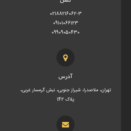
02188216062-3
09101066123
09909050430
آدرس
تهران، ملاصدرا، شیراز جنوبی، نبش گرمسار غربی،
پلاک 142