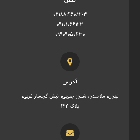
02188216062-3
09101066123
09909050430
آدرس
تهران، ملاصدرا، شیراز جنوبی، نبش گرمسار غربی،
پلاک 142